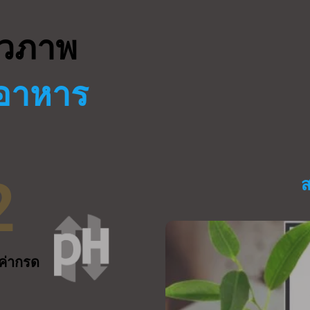
ีวภาพ
รอาหาร
2
ส
ค่ากรด