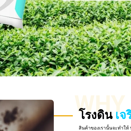
WHY 
โรงดิน
เจ
สินค้าของเรานั้นจะทำให้ 