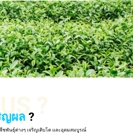
US ?
ริญผล
?
พืชพันธุ์ต่างๆ เจริญเติบโต และอุดมสมบูรณ์