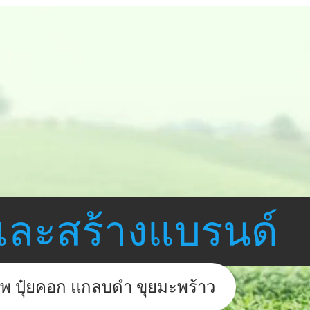
และสร้างแบรนด์
าพ ปุ๋ยคอก แกลบดำ ขุยมะพร้าว