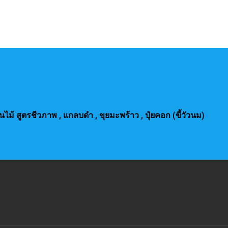
้นไม้ สูตรชีวภาพ
, แกลบดำ , ขุยมะพร้าว , ปุ๋ยคอก (ขี้วัวนม)